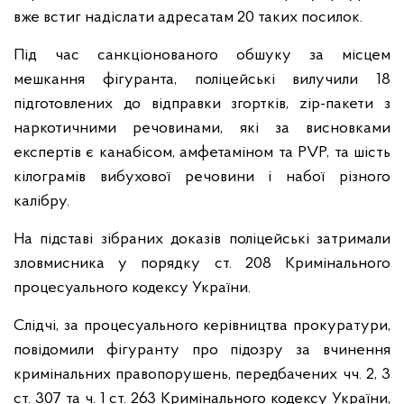
вже встиг надіслати адресатам 20 таких посилок.
Під час санкціонованого обшуку за місцем
мешкання фігуранта, поліцейські вилучили 18
підготовлених до відправки згортків, zip-пакети з
наркотичними речовинами, які за висновками
експертів є канабісом, амфетаміном та PVP, та шість
кілограмів вибухової речовини і набої різного
калібру.
На підставі зібраних доказів поліцейські затримали
зловмисника у порядку ст. 208 Кримінального
процесуального кодексу України.
Слідчі, за процесуального керівництва прокуратури,
повідомили фігуранту про підозру за вчинення
кримінальних правопорушень, передбачених чч. 2, 3
ст. 307 та ч. 1 ст. 263 Кримінального кодексу України,