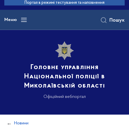
до
Портал в режимі тестування та наповнення
основного
вмісту
Меню
Пошук
Головне управління
Національної поліції в
Миколаївській області
Офіційний вебпортал
Новини