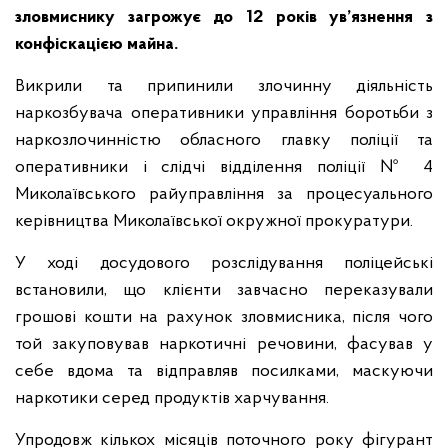
зловмиснику загрожує до 12 років ув’язнення з
конфіскацією майна.
Викрили та припинили злочинну діяльність
наркозбувача оперативники управління боротьби з
наркозлочинністю обласного главку поліції та
оперативники і слідчі відділення поліції № 4
Миколаївського райуправління за процесуального
керівництва Миколаївської окружної прокуратури.
У ході досудового розслідування поліцейські
встановили, що клієнти завчасно переказували
грошові кошти на рахунок зловмисника, після чого
той закуповував наркотичні речовини, фасував у
себе вдома та відправляв посилками, маскуючи
наркотики серед продуктів харчування.
Упродовж кількох місяців поточного року фігурант