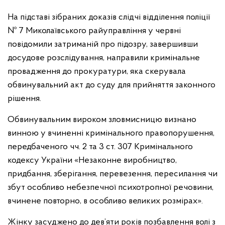
На підставі зібраних доказів слідчі відділення поліції
№ 7 Миколаївського райуправління у червні
повідомили затриманій про підозру, завершивши
досудове розслідування, направили кримінальне
провадження до прокуратури, яка скерувала
обвинувальний акт до суду для прийняття законного
рішення.
Обвинувальним вироком зловмисницю визнано
винною у вчиненні кримінального правопорушення,
передбаченого чч. 2 та 3 ст. 307 Кримінального
кодексу України «Незаконне виробництво,
придбання, зберігання, перевезення, пересилання чи
збут особливо небезпечної психотропної речовини,
вчинене повторно, в особливо великих розмірах».
Жінку засуджено до дев’яти років позбавлення волі з