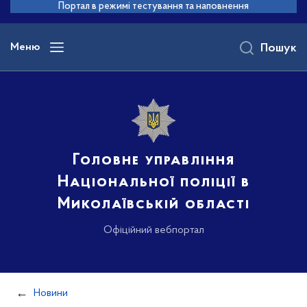
до
Портал в режимі тестування та наповнення
основного
вмісту
Меню
Пошук
Головне управління
Національної поліції в
Миколаївській області
Офіційний вебпортал
Новини