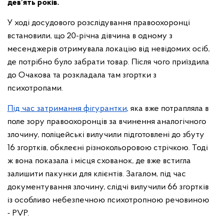
дев’ять років.
У ході досудового розслідування правоохоронці
встановили, що 20-річна дівчина в одному з
месенджерів отримувала локацію від невідомих осіб,
де потрібно було забрати товар. Після чого приїздила
до Очакова та розкладала там згортки з
психотропами.
Під час затримання фігурантки
, яка вже потрапляла в
поле зору правоохоронців за вчинення аналогічного
злочину, поліцейські вилучили підготовлені до збуту
16 згортків, обклеєні різнокольоровою стрічкою. Тоді
ж вона показала і місця схованок, де вже встигла
залишити пакунки для клієнтів. Загалом, під час
документування злочину, слідчі вилучили 66 згортків
із особливо небезпечною психотропною речовиною
- PVP.