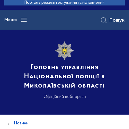
до
Портал в режимі тестування та наповнення
основного
вмісту
Меню
Пошук
Головне управління
Національної поліції в
Миколаївській області
Офіційний вебпортал
Новини