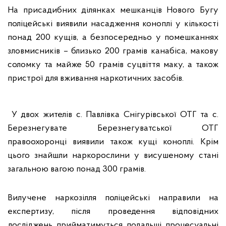
На присадибних ділянках мешканців Нового Бугу
поліцейські виявили насадження коноплі у кількості
понад 200 кущів, а безпосередньо у помешканнях
зловмисників – близько 200 грамів канабіса, макову
соломку та майже 50 грамів суцвіття маку, а також
пристрої для вживання наркотичних засобів.
У двох жителів с. Павлівка Снігурівської ОТГ та с.
Березнегувате Березнегуватської ОТГ
правоохоронці виявили також кущі коноплі. Крім
цього знайшли наркорослини у висушеному стані
загальною вагою понад 300 грамів.
Вилучене наркозілля поліцейські направили на
експертизу, після проведення відповідних
досліджень прийматимуться подальші процесуальні