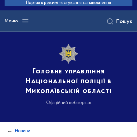
до
Портал в режимі тестування та наповнення
основного
вмісту
Меню
Пошук
Головне управління
Національної поліції в
Миколаївській області
Офіційний вебпортал
Новини